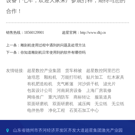
设备十七年，欢迎大家来厂参观打样，期待与您的
合作！
销售热线：18560129901
超星官网：
http://www.dkj.cn
上一条：雕刻机使用过程中遇到的问题及处理方法
下一条：你知道雕刻机日常使用到的软件有哪些吗
友情链接:
超星数控产业集团
货车棉被
超星数控阿里巴巴
迪培思
颗粒机
万能打印机
贴片加工
红木家具
有机肥造粒机
充气帐篷
河沙烘干机
滤光片
包装设计公司
河南厨房设备
上海厂房装修
网络推广
重汽消防车
商标转让
服装道具
双面研磨机
双面研磨机
减压阀
无尘纸
无尘纸
电伴热带
净化工程
石英石加工中心
山东省德州市齐河经济开发区齐发大道超星集团激光产业园